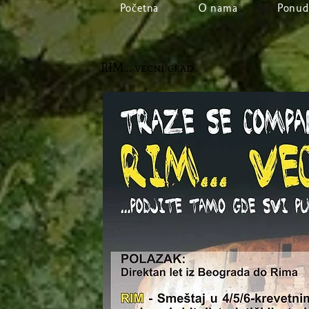
Početna
O nama
Ponud
RIM... vecni grad