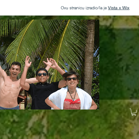
Ovu stranicu izradio/la je
Vista x Wix