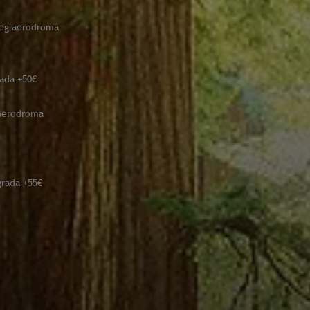
njeg aerodroma
rada +50€
 aerodroma
grada +55€