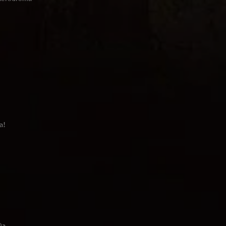
a!
Da