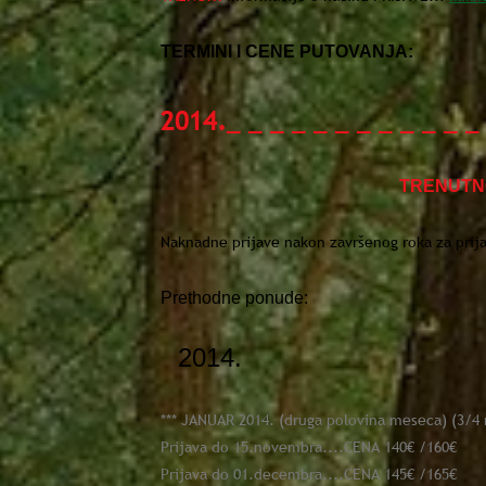
TERMINI I CENE PUTOVANJA:
2014.
_ _ _ _ _ _ _ _ _ _ _ _
TRENUTNO
Naknadne prijave nakon završenog roka za prij
Prethodne ponude:
2014.
*** JANUAR 2014. (druga polovina meseca) (3/4 
Prijava do 15.novembra....CENA 140€ /160€
Prijava do 01.decembra....CENA 145€ /165€