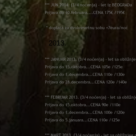
*** JUN 2014. (3/4 noćenja) - let iz BEOGRADa
Prijava do 10.februara....CENA 175€ /195€
* doplata za dvokrevetnu sobu +7eura/noć
2013.
*** JANUAR 2013. (3/4 noćenja) - let sa obližn
Prijava do 15.oktobra...CENA 105e /125e
Prijava do 1.decembra...CENA 110e /130e
Prijava do 28.decembra...CENA 120e /140e
*** FEBRUAR 2013. (3/4 noćenja) - let sa obliž
Prijava do 15.oktobra...CENA 90e /110e
Prijava do 1.decembra...CENA 100e /120e
Prijava do 5.januara...CENA 110e /125e
*** MART 2013. (3/4 noćenja) - let sa obližnjeg