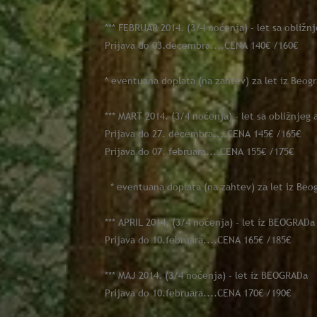
*** FEBRUAR 2014. (3/4 noćenja) - let sa obliž
Prijava do 03.decembra....CENA 140€ /160€
* eventuana doplata (na zahtev) za let iz Beog
*** MART 2014. (3/4 noćenja) - let sa obližnjeg
Prijava do 27. decembra....CENA 145€ /165€
Prijava do 07. februara....CENA 155€ /175€
* eventuana doplata (na zahtev) za let iz Beo
*** APRIL 2014. (3/4 noćenja) - let iz BEOGRADa
Prijava do 10.februara....CENA 165€ /185€
*** MAJ 2014. (3/4 noćenja) - let iz BEOGRADa
Prijava do 10.februara....CENA 170€ /190€