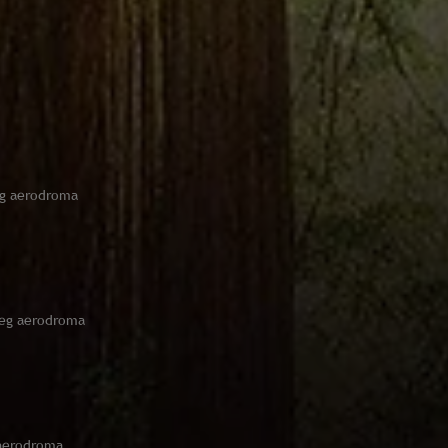
jeg aerodroma
njeg aerodroma
 aerodroma