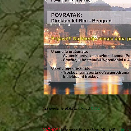
*za uvećanje plakata kliknuti
OVDE!
VAŽNO!!!
Informacije o načinu PRIJAVE...
klikn