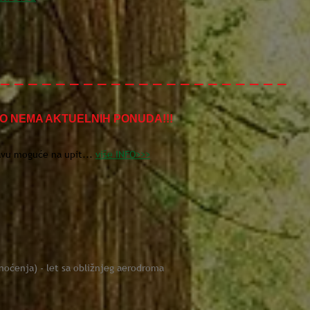
 _ _ _ _ _ _ _ _ _ _ _ _ _ _ _ _ _ _ _ _ _
 NEMA AKTUELNIH PONUDA!!!
avu moguće na upit...
više INFO>>>
noćenja) - let sa obližnjeg aerodroma