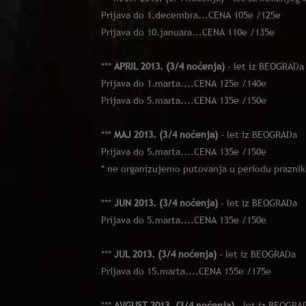
Prijava do 1.decembra...CENA 105e /125e
Prijava do 10.januara...CENA 110e /135e
***
APRIL 2013. (3/4 noćenja)
- let iz BEOGRADa
Prijava do 1.mart
a....CENA 125e /140e
Prijava do 5.marta....CENA 135e /150e
***
MAJ 2013. (3/4 noćenja)
- let iz BEOGRADa
Prijava do 5.marta....CENA 135e /150e
* ne organizujemo putovanja u periodu praznik
***
JUN 2013. (3/4 noćenja)
- let iz BEOGRADa
Prijava do 5.marta....CENA 135e /150e
***
JUL 2013. (3/4 noćenja)
- let iz BEOGRADa
Prijava do 15.marta....CENA 155e /175e
***
AVGUST 2013. (3/4 noćenja)
- let iz BEOGRA