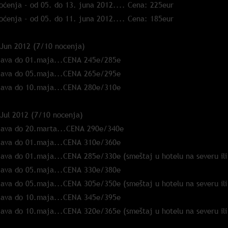
oćenja - od 05. do 13. juna 2012.... Cena: 225eur
oćenja - od 05. do 11. juna 2012.... Cena: 185eur
 Jun 2012 (7/10 nocenja)
java do 01.maja...CENA 245e/285e
java do 05.maja...CENA 265e/295e
java do 10.maja...CENA 280e/310e
 Jul 2012 (7/10 nocenja)
java do 20.marta...CENA 290e/340e
java do 01.maja...CENA 310e/360e
java do 01.maja...CENA 285e/330e (smeštaj u hotelu na severu ili 
java do 05.maja...CENA 330e/380e
java do 05.maja...CENA 305e/350e (smeštaj u hotelu na severu ili 
java do 10.maja...CENA 345e/395e
java do 10.maja...CENA 320e/365e (smeštaj u hotelu na severu ili 