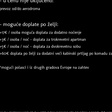
- u cenu nije uključeno:
prevoz od/do aerodroma
- moguće doplate po želji:
+17€ / osoba moguća doplata za dodatno noćenje
+3€ / osoba / noć - doplata za trokrevetni apartman
+5€ / osoba / noć - doplata za dvokrevetnu sobu
+60€ doplata po želji za dodatni veći kabinski prtljag po komadu z
*mogući polasci i iz drugih gradova Evrope na zahtev