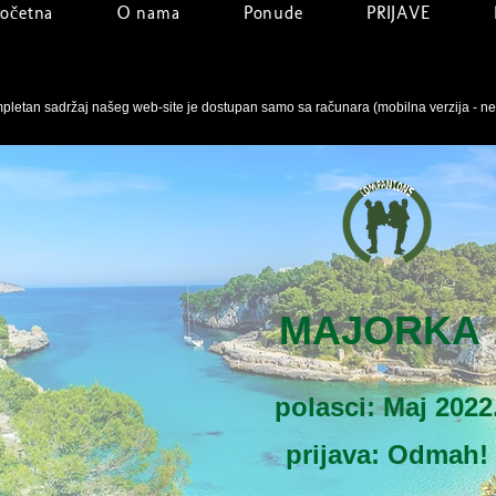
očetna
O nama
Ponude
PRIJAVE
pletan sadržaj našeg web-site je dostupan samo sa računara (mobilna verzija - n
MAJORKA
polasci: Maj 2022
prijava: Odmah!​