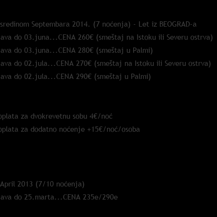
 sredinom Septembara 2014. (7 noćenja) - Let iz BEOGRAD-a
java do 03.juna...CENA 260€ (smeštaj na Istoku ili Severu ostrva)
java do 03.juna...CENA 280€ (smeštaj u Palmi)
java do 02.jula...CENA 270€ (smeštaj na Istoku ili Severu ostrva)
java do 02.jula...CENA 290€ (smeštaj u Palmi)
oplata za dvokrevetnu sobu 4€/noć
oplata za dodatno noćenje +15€/noć/osoba
13.
 April 2013 (7/10 noćenja)
java do 25.marta...CENA 235e/290e