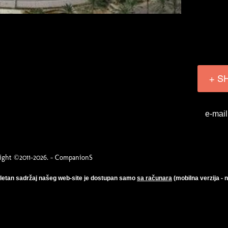
+ S
e-mail
ight ©2011-2026. - CompanionS
etan sadržaj našeg web-site je dostupan samo
sa računara
(mobilna verzija - 