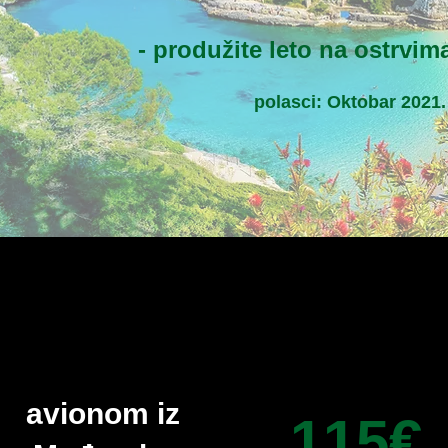
- produžite leto na ostrvim
polasci: Oktobar 2021.​​
avionom iz
115€