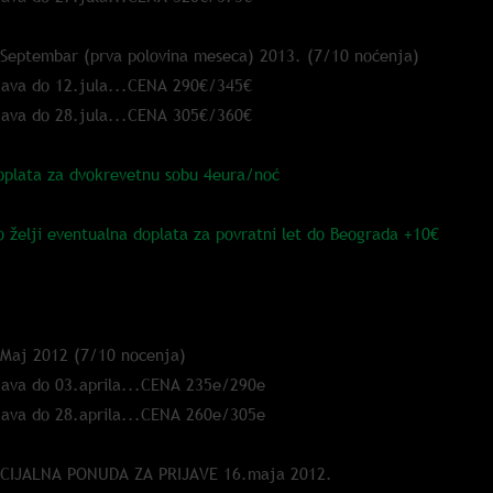
 Septembar (prva polovina meseca) 2013. (7/10 noćenja)
java do 12.jula...CENA 290€/345€
java do 28.jula...CENA 305€/360€
oplata za dvokrevetnu sobu 4eura/noć
o želji eventualna doplata za povratni let do Beograda +10€
2.
 Maj 2012 (7/10 nocenja)
java do 03.aprila...CENA 235e/290e
java do 28.aprila...CENA 260e/305e
ECIJALNA PONUDA ZA PRIJAVE 16.maja 2012.