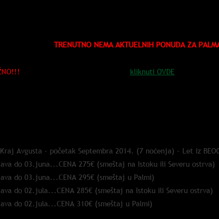
RMINI I CENE PUTOVANJA:
TRENUTNO NEMA AKTUELNIH PONUDA ZA PALMA
ŽNO!!!
Informacije o načinu PRIJAVE...
kliknuti OVDE
THDNE, ZAVRŠENE PRIJAVE:
4.
 Kraj Avgusta - početak Septembra 2014. (7 noćenja) - Let iz BE
java do 03.juna...CENA 275€ (smeštaj na Istoku ili Severu ostrva)
java do 03.juna...CENA 295€ (smeštaj u Palmi)
java do 02.jula...CENA 285€ (smeštaj na Istoku ili Severu ostrva)
java do 02.jula...CENA 310€ (smeštaj u Palmi)