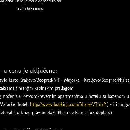
Majorka - Kraljevo/Beograd/Niš sa
svim taksama
- u cenu je uključeno:
avio karte Kraljevo/Beograd/Niš - Majorka - Kraljevo/Beograd/Niš 
taksama i manjim kabinskim prtljagom
3 noćenja u četvorokrevetnim apartmanima u hotelu sa bazenom u bl
Majorke (hotel:
http://www.booking.com/Share-VTnixP
) - ili mog
letovalištu blizu glavne plaže Plaza de Palma (uz doplatu)