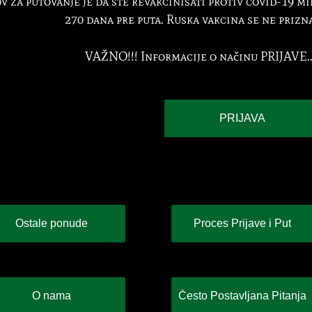
v za putovanje je da ste revakcinisati protiv covid-19 m
270 dana pre puta. Ruska vakcina se ne prizn
VAŽNO!!! Informacije o načinu PRIJAVE.
PRIJAVA
Ostale ponude
Proces Prijave i Put
O nama
Često Postavljana Pitanja