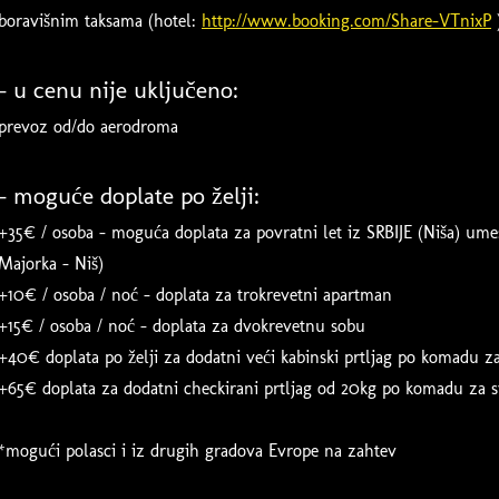
boravišnim taksama (hotel:
http://www.booking.com/Share-V
TnixP
- u cenu nije uključeno:
prevoz od/do aerodroma
- moguće doplate po želji:
+35€ / osoba - moguća doplata za povratni let iz SRBIJE (Niša) um
Majorka - Niš)
+10€ / osoba / noć - doplata za trokrevetni apartman
+15€ / osoba / noć - doplata za dvokrevetnu sobu
+40€ doplata po želji za dodatni veći kabinski prtljag po komadu z
+65€ doplata za dodatni checkirani prtljag od 20kg po komadu za 
*mogući polasci i iz drugih gradova Evrope na zahtev