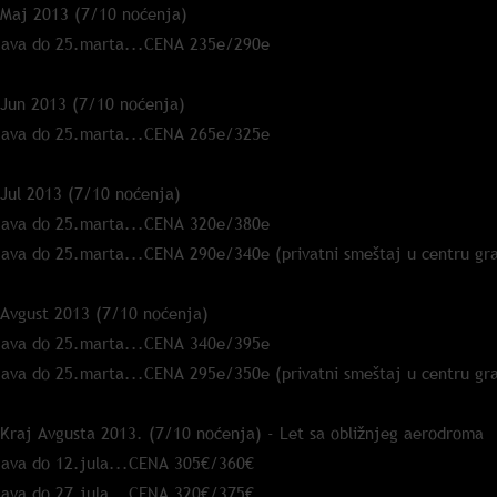
 Maj 2013 (7/10 noćenja)
java do 25.marta...CENA 235e/290e
 Jun 2013 (7/10 noćenja)
java do 25.marta...CENA 265e/325e
 Jul 2013 (7/10 noćenja)
java do 25.marta...CENA 320e/380e
java do 25.marta...CENA 290e/340e (privatni smeštaj u centru grad
 Avgust 2013 (7/10 noćenja)
java do 25.marta...CENA 340e/395e
java do 25.marta...CENA 295e/350e (privatni smeštaj u centru grad
 Kraj Avgusta 2013. (7/10 noćenja) - Let sa obližnjeg aerodroma
java do 12.jula...CENA 305€/360€
java do 27.jula...CENA 320€/375€