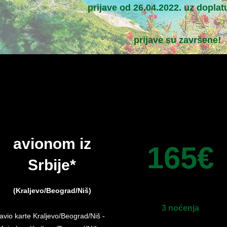
prijave od 26.04.2022. uz doplat
prijave su završene!​
avionom iz
165€
Srbije*
(Kraljevo/Beograd/Niš)
3 noćenja
avio karte Kraljevo/Beograd/Niš -