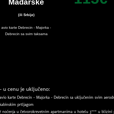
Mađa
rske
(ili Srbije)
avio karte Debrecin - Majorka -
Debrecin sa svim taksama
- u cenu je uključeno:
avio karte Debrecin - Majorka - Debrecin sa uključenim svim aero
kabinskim prtljagom
7 noćenja u četvorokrevetnim apartmanima u hotelu 3*** u blizini 