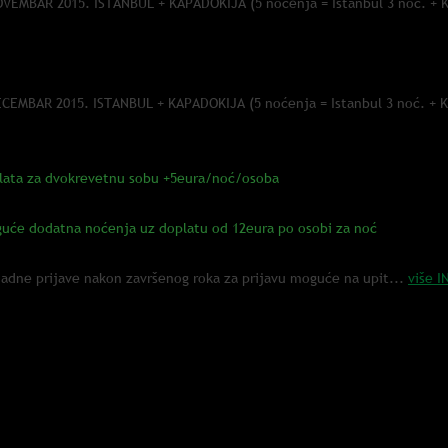
OVEMBAR 2015. ISTANBUL + KAPADOKIJA (5 noćenja = Istanbul 3 noć. + K
sci AVIONOM iz
BEOGRADa
va do 29.maja... CENA: 170€
ECEMBAR 2015. ISTANBUL + KAPADOKIJA (5 noćenja = Istanbul 3 noć. + K
sci AVIONOM iz
BEOGRADa
va do 29.maja... CENA: 180€ (prva polovina decembra)
plata za dvokrevetnu sobu +5eura/noć/osoba
uće dodatna noćenja uz doplatu od 12eura po osobi za noć
dne prijave nakon završenog roka za prijavu moguće na upit...
više I