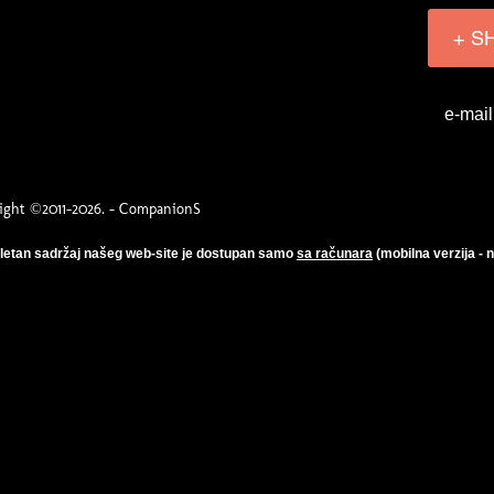
+ S
e-mail
ight ©2011-2026. - CompanionS
etan sadržaj našeg web-site je dostupan samo
sa računara
(mobilna verzija - 