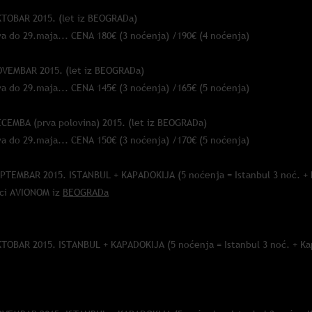
KTOBAR 2015. (let iz BEOGRADa)
va do 29.maja... CENA 180€ (3 noćenja) /190€ (4 noćenja)
OVEMBAR 2015. (let iz BEOGRADa)
va do 29.maja... CENA 145€ (3 noćenja) /165€ (5 noćenja)
ECEMBA (prva polovina) 2015. (let iz BEOGRADa)
va do 29.maja... CENA 150€ (3 noćenja) /170€ (5 noćenja)
EPTEMBAR 2015. ISTANBUL + KAPADOKIJA (5 noćenja = Istanbul 3 noć. + 
sci AVIONOM iz
BEOGRADa
va do 29.maja... CENA: 220€
KTOBAR 2015. ISTANBUL + KAPADOKIJA (5 noćenja = Istanbul 3 noć. + Ka
sci AVIONOM iz
BEOGRADa
va do 29.maja... CENA: 210€