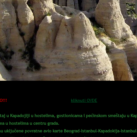
O!!!
Informacije o načinu PRIJAVE...
kliknuti OVDE
aj u Kapadojiji u hostelima, gostionicama i pećinskom smeštaju u Kap
a u hostelima u centru grada.
u uključene povratne avio karte Beograd-Istanbul-Kapadokija-Istanbul