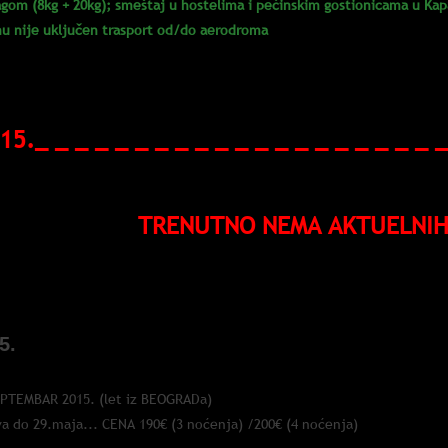
agom (8kg + 20kg); smeštaj u hostelima i pećinskim gostionicama u Kapa
u nije uključen trasport od/do aerodroma
INI I CENE PUTOVANJA:
15._ _ _ _ _ _ _ _ _ _ _ _ _ _ _ _ _ _ _ _ _
TRENUTNO NEMA AKTUELNIH
thodne ponude:
5.
EPTEMBAR 2015. (let iz BEOGRADa)
va do 29.maja... CENA 190€ (3 noćenja) /200€ (4 noćenja)