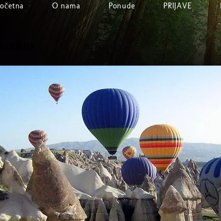
očetna
O nama
Ponude
PRIJAVE
ADOKIJA