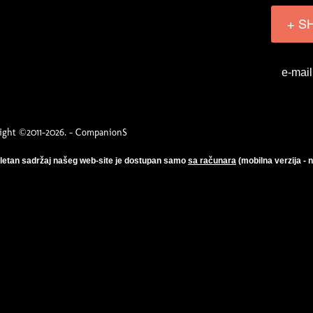
+ S
e-mail
ight ©2011-2026. - CompanionS
etan sadržaj našeg web-site je dostupan samo
sa računara
(mobilna verzija - 