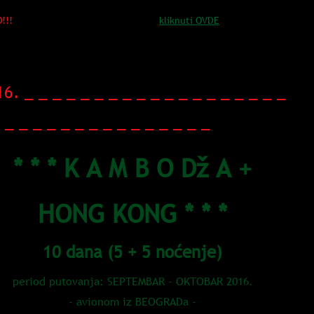
!!!
Informacije o načinu PRIJAVE...
kliknuti OVDE
INI I CENE PUTOVANJA:
6. _ _ _ _ _ _ _ _ _ _ _ _ _ _ _ _ _ _ _
 _ _ _ _ _ _ _ _ _ _ _ _ _ _ _
* * * K A M B O Dž A +
HONG KONG * * *
10 dana (5 + 5 noćenje)
period putovanja: SEPTEMBAR - OKTOBAR 2016.
- avionom iz BEOGRADa -