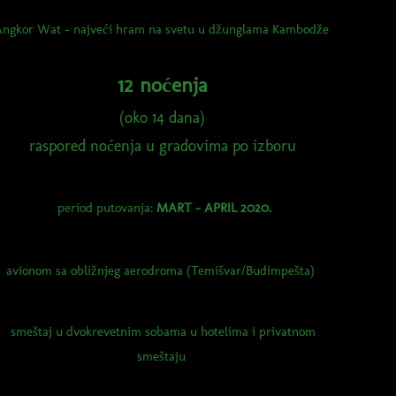
ngkor Wat - najveći hram na svetu u džunglama Kambodže
12 noćenja
(oko 14 dana)
raspored noćenja u gradovima po izboru
period putovanja:
MART - APRIL 2020.
avionom sa obližnjeg aerodroma (Temišvar/Budimpešta)
smeštaj u dvokrevetnim sobama u hotelima i privatnom
smeštaju