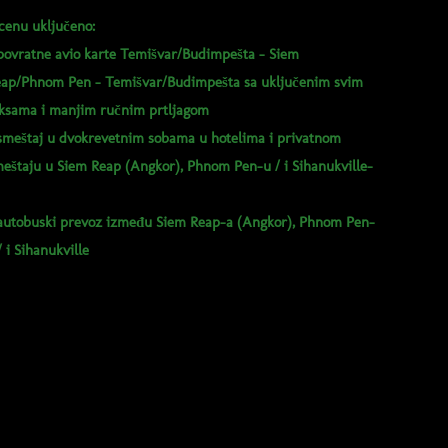
cenu uključeno:
povratne avio karte Temišvar/Budimpešta - Siem
ap/Phnom Pen - Temišvar/Budimpešta sa uključenim svim
ksama i manjim ručnim prtljagom
smeštaj u dvokrevetnim sobama u hotelima i privatnom
eštaju u Siem Reap (Angkor), Phnom Pen-u / i Sihanukville-
autobuski prevoz između Siem Reap-a (Angkor), Phnom Pen-
/ i Sihanukville
cenu nije uključeno:
prevoz od/do aerodroma
guće doplate po želji:
za dodatni veći kabinski prtljag +40€ ukupno za sve letove