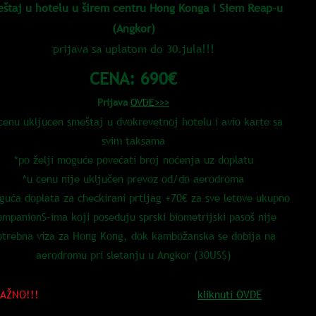
štaj u hotelu u širem centru Hong Konga i Siem Reap-u
(Angkor)
prijava sa uplatom do 30.jula!!!
CENA: 690€
Prijava
OVDE>>>
cenu ukljucen smeštaj u dvokrevetnoj hotelu i avio karte sa
svim taksama
*po želji moguće povećati broj noćenja uz doplatu
*u cenu nije uključen prevoz od/do aerodroma
guća doplata za checkirani prtljag +70€ za sve letove ukupno
mpanionS-ima koji poseduju sprski biometrijski pasoš nije
otrebna viza za Hong Kong, dok kambožanska se dobija na
aerodromu pri sletanju u Angkor (30US$)
AŽNO!!!
Informacije o načinu PRIJAVE...
kliknuti OVDE