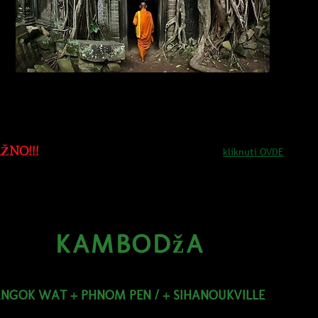
ŽNO!!!
Informacije o načinu
PRIJAVE
...
kliknuti OVDE
ZAVRŠENE PRIJAVE!
KAMBODžA
NGOK WAT + PHNOM PEN / + SIHANOUKVILLE