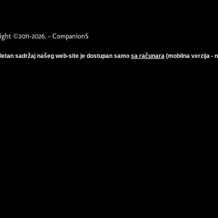
ight ©2011-2026. - CompanionS
etan sadržaj našeg web-site je dostupan samo
sa računara
(mobilna verzija - 