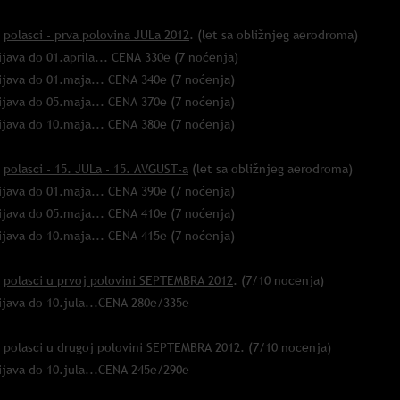
*
polasci - prva polovina JULa 2012
. (let sa obližnjeg aerodroma)
ijava do 01.aprila... CENA 330e (7 noćenja)
ijava do 01.maja... CENA 340e (7 noćenja)
ijava do 05.maja... CENA 370e (7 noćenja)
ijava do 10.maja... CENA 380e (7 noćenja)
*
polasci - 15. JULa - 15. AVGUST-a
(let sa obližnjeg aerodroma)
ijava do 01.maja... CENA 390e (7 noćenja)
ijava do 05.maja... CENA 410e (7 noćenja)
ijava do 10.maja... CENA 415e (7 noćenja)
*
polasci u prvoj polovini SEPTEMBRA 2012
. (7/10 nocenja)
ijava do 10.jula...CENA 280e/335e
* polasci u drugoj polovini SEPTEMBRA 2012. (7/10 nocenja)
ijava do 10.jula...CENA 245e/290e