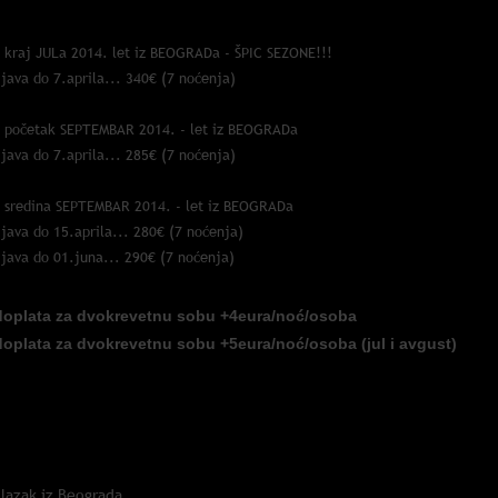
* kraj JULa 2014. let iz BEOGRADa - ŠPIC SEZONE!!!
ijava do 7.aprila... 340€ (7 noćenja)
* početak SEPTEMBAR 2014. - let iz BEOGRADa
ijava do 7.aprila... 285€ (7 noćenja)
* sredina SEPTEMBAR 2014. - let iz BEOGRADa
ijava do 15.aprila... 280€ (7 noćenja)
ijava do 01.juna... 290€ (7 noćenja)
doplata za dvokrevetnu sobu +4eura/noć/osoba
doplata za dvokrevetnu sobu +5eura/noć/osoba (jul i avgust)
013.
lazak iz Beograda