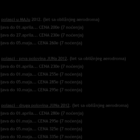
*
polasci u MAJu
201
2. (let sa obližnjeg aerodroma)
ijava do 01.aprila... CENA 200e (7 noćenja)
ijava do 27.aprila... CENA 230e (7 noćenja)
ijava do 05.maja... CENA 260e (7 noćenja)
*
polasci - prva polovina JUNa 2012
. (let sa obližnjeg aerodroma)
ijava do 01.aprila... CENA 230e (7 noćenja)
ijava do 01.maja... CENA 255e (7 noćenja)
ijava do 05.maja... CENA 285e (7 noćenja)
ijava do 10.maja... CENA 295e (7 noćenja)
*
polasci - druga polovina JUNa 2012
. (let sa obližnjeg aerodroma)
ijava do 01.aprila... CENA 280e (7 noćenja)
ijava do 01.maja... CENA 295e (7 noćenja)
ijava do 05.maja... CENA 325e (7 noćenja)
ijava do 10.maja... CENA 335e (7 noćenja)