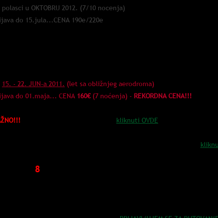
* polasci u OKTOBRU 2012. (7/10 nocenja)
ijava do 15.jula...CENA 190e/220e
2011.
*
15. - 22. JUN-a 2011.
(let sa obližnjeg aerodroma)
ijava do 01.maja... CENA
160€
(7 noćenja) -
REKORDNA CENA!!!
ŽNO!!!
Formiranje i promena CENA...
kliknuti OVDE
Informacije o načinu PRIJAVE...
klikn
8
oj putnika:
putnici na Ibicu (jul 2012): Sanja S, Andrea K, Sanja B, Janko Č, Danie