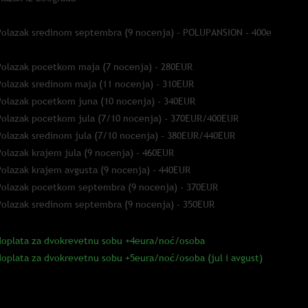
Polazak sredinom septembra (9 nocenja) - POLUPANSION - 400e
Polazak pocetkom maja (7 nocenja) - 280EUR
Polazak sredinom maja (11 nocenja) - 310EUR
Polazak pocetkom juna (10 nocenja) - 340EUR
Polazak pocetkom jula (7/10 nocenja) - 370EUR/400EUR
Polazak sredinom jula (7/10 nocenja) - 380EUR/440EUR
Polazak krajem jula (9 nocenja) - 460EUR
Polazak krajem avgusta (9 nocenja) - 440EUR
Polazak pocetkom septembra (9 nocenja) - 370EUR
Polazak sredinom septembra (9 nocenja) - 350EUR
doplata za dvokrevetnu sobu +4eura/noć/osoba
doplata za dvokrevetnu sobu +5eura/noć/osoba (jul i avgust)
012.