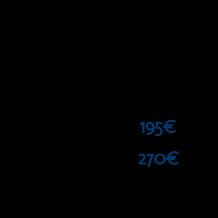
odlazni let sa obližnjeg aerodroma (Te
povratni let: Ibiza - SRB
4 noćenja / 7 noćenja
u 4-krevetnim apartmanima u letovalištu 
(moguća doplata za 2-krevetni studio a
195€
CENA:
(4 noćenja)
270€
CENA:
(7 noćenja)
PRIJAVA ODMAH!