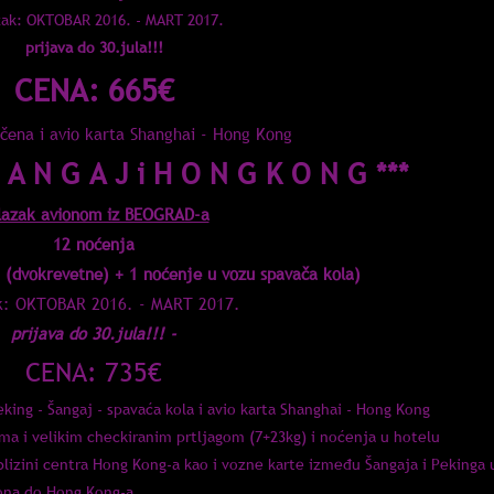
zak: OKTOBAR 2016. - MART 2017.
prijava do 30.jula!!!
CENA: 665€
učena i avio karta Shanghai - Hong Kong
 Š A N G A J i H O N G K O N G ***
lazak avionom iz BEOGRAD-a
12 noćenja
 (dvokrevetne) + 1 noćenje u vozu spavača kola)
k: OKTOBAR 2016. - MART 2017.
prijava do 30.jula!!! -
CENA: 735€
eking - Šangaj - spavaća kola i avio karta Shanghai - Hong Kong
ama i velikim checkiranim prtljagom (7+23kg) i noćenja u hotelu
blizini centra Hong Kong-a kao i vozne karte između Šangaja i Pekinga 
iona do Hong Kong-a.