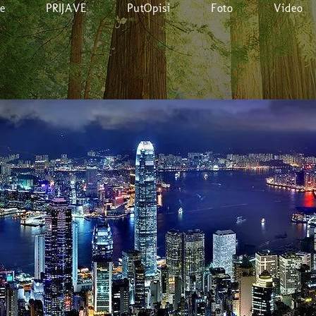
e
PRIJAVE
PutOpisi
Foto
Video