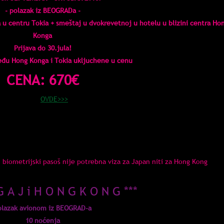
- polazak iz BEOGRADa -
u centru Tokia + smeštaj u dvokrevetnoj u hotelu u blizini centra Ho
Konga
Prijava do 30.jula!
eđu Hong Konga i Tokia uklju
chene u cenu
CENA: 670€
Prijava
OVDE>>>
 i avio karte sa svim taksama i većim kabinskim prtljagom (8kg)
plata za dvokrevetnu +14€/noć/osoba
ata za dodatna noćenja 20€/noć po osobi
irani prtljag (20kg) +35€ za komad za celo putovanje
 biometrijski pasoš nije potrebna viza za Japan niti za Hong Kong
G A J i H O N G K O N G ***
olazak avionom iz BEOGRAD-a
10 noćenja