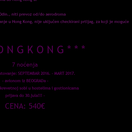
00din., niti prevoz od/do aerodroma
nje u Hong Kong, nije uključen checkirani prtljag, za koji je moguće
 O N G K O N G * * *
7 noćenja
utovanje: SEPTEMBAR 2016. - MART 2017.
- avionom iz BEOGRADa -
-krevetnoj sobi u hostelima i gostionicama
prijava do 30.jula!!! -
CENA: 540€
ve avio karte sa svim
taksama i checkiranim prtljagom
ovećati broj noćenja +20€/dodatna noć / osoba