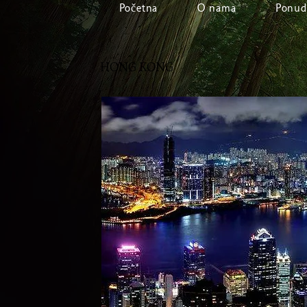
Početna
O nama
Ponud
HONG KONG