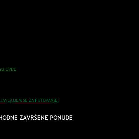
 za dvokrevetnu sobu u hotelu +8€/dodatna noć / osoba
ije uključen prevoz od/do aerodroma
rpski biometrijski pasoš nije potrebna viza za Hong Kong
d-HongKong-Beog
rad, sa svim taksama i checkiranim prtljagom; smeštaj
ong Konga.
je uključen trasport od/do aerodroma
uti OVDE
IJAVLjUJEM SE ZA PUTOVANjE!
ODNE ZAVRŠENE PONUDE
PRIJAVE ZAVRŠENE!!!