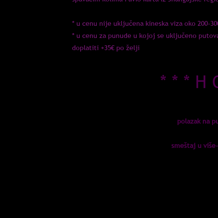
* u cenu nije uključena kineska viza oko 200-3
* u cenu za punude u kojoj se uključeno putova
doplatiti +35€ po želji
* * * H
polazak na p
smeštaj u više
*u cenu ukljucen smeštaj, s
*po želji moguće p