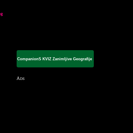
ng
CompanionS KVIZ Zanimljive Geografije
Ads