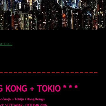
uti OVDE
_ _ _ _ _ _ _ _ _ _ _ _ _ _ _ _ _ _ _ _ _
G KONG + TOKIO * * *
noćenja u Tokiju i Hong Kongu
sci: SEPTEMBAR - OKTOBAR 2016.