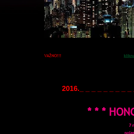
VAŽNO!!!
Informacije o načinu PRIJAVE...
klikn
TERMINI I CENE PUTOVANJA:
2016._ _ _ _ _ _ _ _ _ 
* * * HON
7 
pola