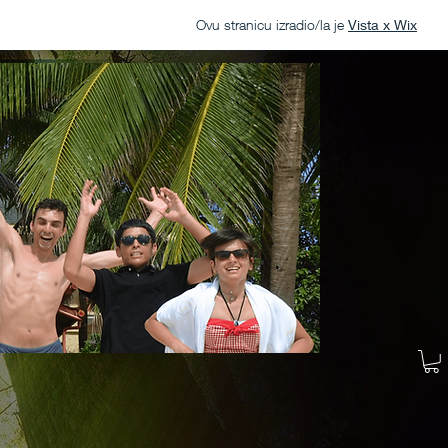
Ovu stranicu izradio/la je
Vista x Wix