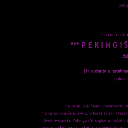
pola
* u cenu uklj
*** P E K I N G i
Po
(11 noćenja u hotelima
polaza
* u cenu uključena i vozna karta P
* u cenu uključeno sve avio karte sa svim taks
(dvokrevetne) u Pekingu i Shanghai-u, hotel u 
spavaćim kolima i avio karta iz Shangajske reg