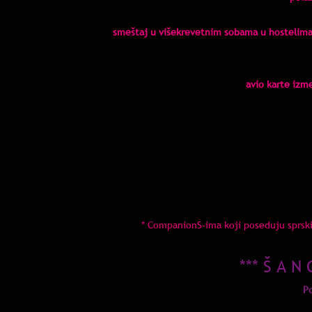
smeštaj u višekrevetnim sobama u hostelima 
avio karte izm
*u cenu ukljucen smeštaj u hostelima
*moguća do
* moguća dopl
* moguća doplata za check
* CompanionS-ima koji poseduju sprski
*** Š A N 
P